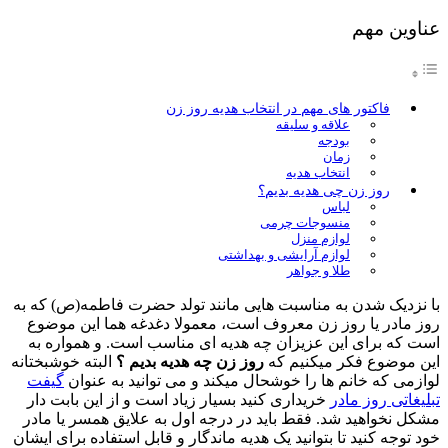
عناوین مهم
فاکتور های مهم در انتخاب هدیه روز زن
علاقه و سلیقه
بودجه
زمان
انتخاب هدیه
روز زن چی هدیه بدیم؟
لباس
منسوجات چرمی
لوازم منزل
لوازم آرایشی و بهداشتی
طلا و جواهر
با نزدیک شدن به مناسبت هایی مانند تولد حضرت فاطمه(ص) که به
روز مادر یا روز زن معروف است، معمولا دغدغه هما این موضوع
است که برای این عزیزان چه هدیه ای مناسب است. و همواره به
این موضوع فکر میکنیم که
روز زن چه هدیه بدیم ؟
البته خوشبختانه
لوازمی که خانم ها را خوشحال میکند و می توانید به عنوان
گیفت
تبلیغاتی روز مادر
خریداری کنید بسیار زیاد است و از این بابت دار
مشکل نخواهید شد. فقط باید در درجه اول به علایق همسر یا مادر
خود توجه کنید تا بتوانید یک هدیه ماندگار و قابل استفاده برای ایشان