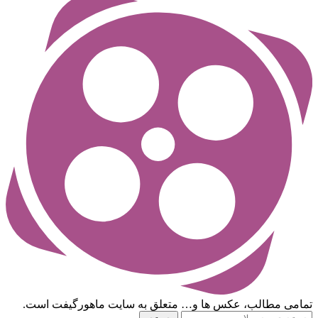
تمامی مطالب، عکس ها و… متعلق به سایت ماهورگیفت است.