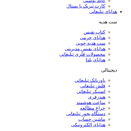
کاغذ پوستی
کارت تبریک یا پستال
هدایای تبلیغاتی
ست هدیه
کتاب نفیس
هدایای چرمی
ست هدیه چوبی
هدایای نفیس مدیریتی
محصولات فلزی تبلیغاتی
هدایای یلدا
دیجیتالی
پاوربانک تبلیغاتی
فلش تبلیغاتی
اسپیکر تبلیغاتی
هندزفری
ساعت هوشمند
چراغ مطالعه
دستگاه بخور تبلیغاتی
ماشین حساب
هدایای الکترونیکی