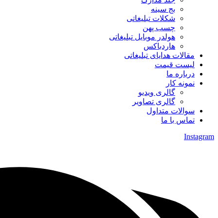
بج سینه
شکلات تبلیغاتی
چسب پهن
هولدر موبایل تبلیغاتی
هاردباکس
مقالات هدایای تبلیغاتی
لیست قیمت
درباره ما
نمونه کار
گالری ویدیو
گالری تصاویر
سوالات متداول
تماس با ما
Instagram