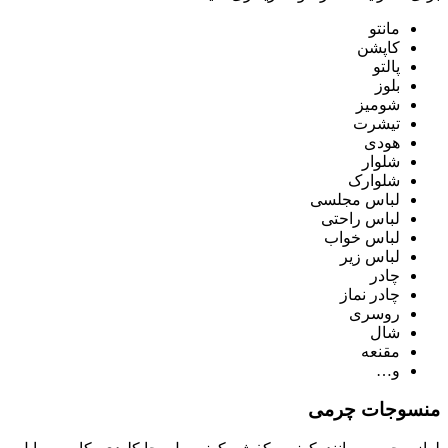
مانتو
کاپشن
پالتو
بلوز
شومیز
تیشرت
هودی
شلوار
شلوارک
لباس مجلسی
لباس راحتی
لباس خواب
لباس زیر
چادر
چادر نماز
روسری
شال
مقنعه
و…
منسوجات چرمی