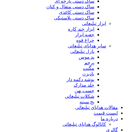
ساک دستی پارچه ای
ساک دستی متقال و کتان
ساک دستی کاغذی
ساک دستی پلاستیکی
ابزار تبلیغاتی
ابزار چند کاره
جعبه ابزار
چراغ قوه
سایر هدایای تبلیغاتی
پازل تبلیغاتی
پد موس
پرچم
مگنت
بادبزن
پوشه دکمه دار
جلد مدارک
چسب پهن
شکلات تبلیغاتی
بج سینه
مقالات هدایای تبلیغاتی
لیست قیمت
درباره ما
کاتالوگ هدایای تبلیغاتی
گالری