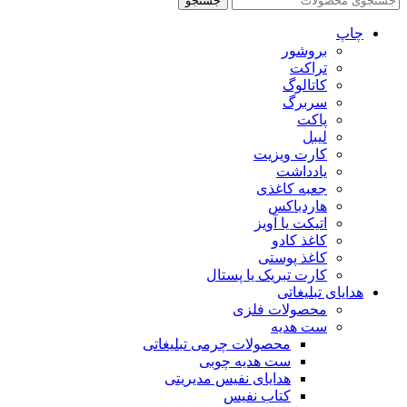
جستجو
چاپ
بروشور
تراکت
کاتالوگ
سربرگ
پاکت
لیبل
کارت ویزیت
یادداشت
جعبه کاغذی
هاردباکس
اتیکت یا آویز
کاغذ کادو
کاغذ پوستی
کارت تبریک یا پستال
هدایای تبلیغاتی
محصولات فلزی
ست هدیه
محصولات چرمی تبلیغاتی
ست هدیه چوبی
هدایای نفیس مدیریتی
کتاب نفیس