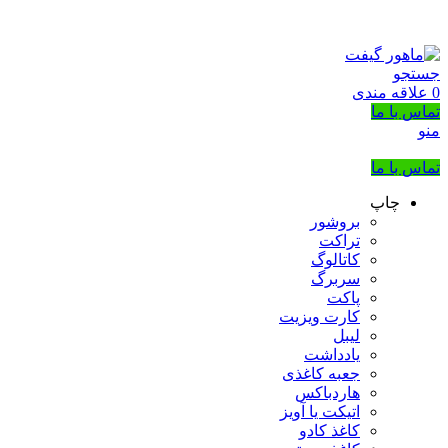
بزرگترین شرکت عرضه کننده هدایای تبلیغاتی
02133953763
جستجو
0
علاقه مندی
تماس با ما
منو
تماس با ما
چاپ
بروشور
تراکت
کاتالوگ
سربرگ
پاکت
کارت ویزیت
لیبل
یادداشت
جعبه کاغذی
هاردباکس
اتیکت یا آویز
کاغذ کادو