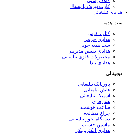
کاغذ پوستی
کارت تبریک یا پستال
هدایای تبلیغاتی
ست هدیه
کتاب نفیس
هدایای چرمی
ست هدیه چوبی
هدایای نفیس مدیریتی
محصولات فلزی تبلیغاتی
هدایای یلدا
دیجیتالی
پاوربانک تبلیغاتی
فلش تبلیغاتی
اسپیکر تبلیغاتی
هندزفری
ساعت هوشمند
چراغ مطالعه
دستگاه بخور تبلیغاتی
ماشین حساب
هدایای الکترونیکی