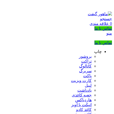
بزرگترین شرکت عرضه کننده هدایای تبلیغاتی
02133953763
جستجو
0
علاقه مندی
تماس با ما
منو
تماس با ما
چاپ
بروشور
تراکت
کاتالوگ
سربرگ
پاکت
کارت ویزیت
لیبل
یادداشت
جعبه کاغذی
هاردباکس
اتیکت یا آویز
کاغذ کادو