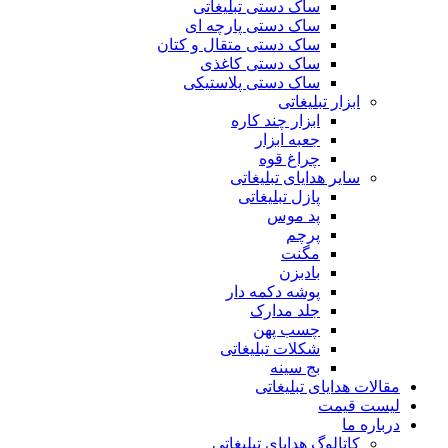
ساک دستی تبلیغاتی
ساک دستی پارچه ای
ساک دستی متقال و کتان
ساک دستی کاغذی
ساک دستی پلاستیکی
ابزار تبلیغاتی
ابزار چند کاره
جعبه ابزار
چراغ قوه
سایر هدایای تبلیغاتی
پازل تبلیغاتی
پد موس
پرچم
مگنت
بادبزن
پوشه دکمه دار
جلد مدارک
چسب پهن
شکلات تبلیغاتی
بج سینه
مقالات هدایای تبلیغاتی
لیست قیمت
درباره ما
کاتالوگ هدایای تبلیغاتی