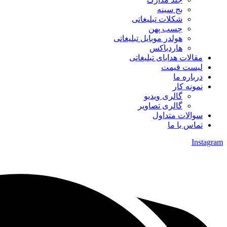
بج سینه
شکلات تبلیغاتی
چسب پهن
هولدر موبایل تبلیغاتی
هاردباکس
مقالات هدایای تبلیغاتی
لیست قیمت
درباره ما
نمونه کار
گالری ویدیو
گالری تصاویر
سوالات متداول
تماس با ما
Instagram