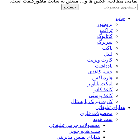
تمامی مطالب، عکس ها و… متعلق به سایت ماهورگیفت است.
جستجو
چاپ
بروشور
تراکت
کاتالوگ
سربرگ
پاکت
لیبل
کارت ویزیت
یادداشت
جعبه کاغذی
هاردباکس
اتیکت یا آویز
کاغذ کادو
کاغذ پوستی
کارت تبریک یا پستال
هدایای تبلیغاتی
محصولات فلزی
ست هدیه
محصولات چرمی تبلیغاتی
ست هدیه چوبی
هدایای نفیس مدیریتی