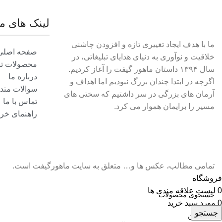
لینک های م
ما با هدف ایجاد تغییری تازه و افزودن چاشنی
صفحه اصلی
خلاقیت و نوآوری به دنیای هدایای تبلیغاتی، در
محصولات تبل
سال ۱۳۹۴ داستان ماهور گیفت را آغاز کردیم.
درباره ما
اگرچه در ابتدا چندان بزرگ نبودیم اما اهداف و
سوالات متد
آرمان های بزرگی در سر داشتیم که سختی های
تماس با ما
مسیر را برایمان هموار می کرد.
راهنمای خری
تمامی مطالب، عکس ها و… متعلق به سایت ماهورگیفت است.
فروشگاه
0
لیست علاقه مندی ها
0
مورد
سبد خرید
جستجو
حساب من