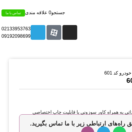
جستجو
0
علاقه مندی
تماس با ما
02133953763
09192098699
ودرو کد 601
ی به همراه کاور سوزونی با قابلیت چاپ اختصاصی
 راه‌های ارتباطی زیر با ما تماس بگیرید.