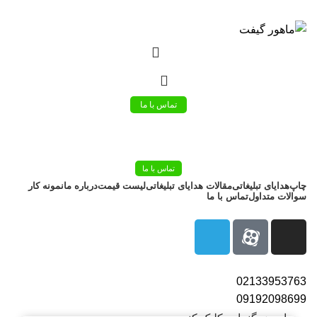
بزرگترین شرکت عرضه کننده هدایای تبلیغاتی
02133953763
تماس با ما
تماس با ما
چاپ
هدایای تبلیغاتی
مقالات هدایای تبلیغاتی
لیست قیمت
درباره ما
نمونه کار
سوالات متداول
تماس با ما
02133953763
09192098699