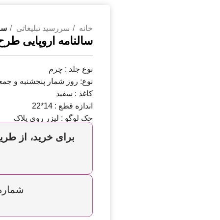
خانه
سررسید تبلیغاتی
سال
سالنامه اروپایی طرح 
نوع جلد : چرم
نوع: روز شمار پنجشنبه و جمع
کاغذ : سفید
اندازه قطع : 14*22
حک لوگو : لیزر روی پلاک
برای خرید، از طریق
شماره تما