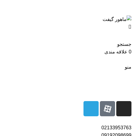
بزرگترین شرکت عرضه کننده هدایای تبلیغاتی
02133953763
جستجو
0
علاقه مندی
منو
02133953763
09192098699