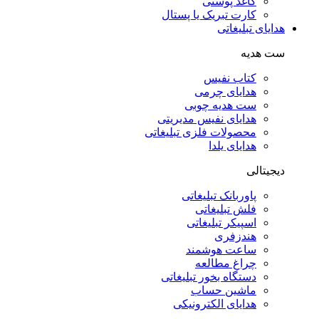
کاغذ پوستی
کارت تبریک یا پستال
هدایای تبلیغاتی
ست هدیه
کتاب نفیس
هدایای چرمی
ست هدیه چوبی
هدایای نفیس مدیریتی
محصولات فلزی تبلیغاتی
هدایای یلدا
دیجیتالی
پاوربانک تبلیغاتی
فلش تبلیغاتی
اسپیکر تبلیغاتی
هندزفری
ساعت هوشمند
چراغ مطالعه
دستگاه بخور تبلیغاتی
ماشین حساب
هدایای الکترونیکی