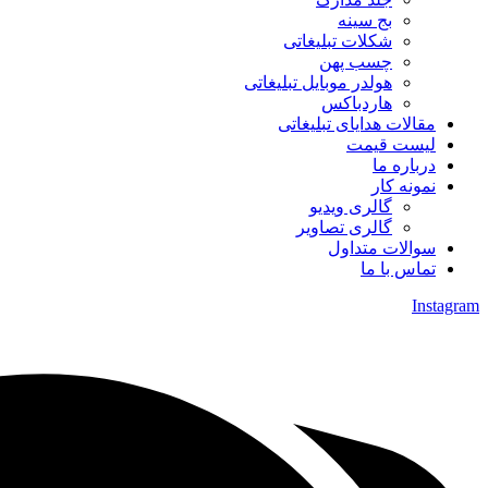
بج سینه
شکلات تبلیغاتی
چسب پهن
هولدر موبایل تبلیغاتی
هاردباکس
مقالات هدایای تبلیغاتی
لیست قیمت
درباره ما
نمونه کار
گالری ویدیو
گالری تصاویر
سوالات متداول
تماس با ما
Instagram