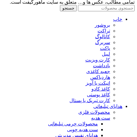
تمامی مطالب، عکس ها و… متعلق به سایت ماهورگیفت است.
جستجو
چاپ
بروشور
تراکت
کاتالوگ
سربرگ
پاکت
لیبل
کارت ویزیت
یادداشت
جعبه کاغذی
هاردباکس
اتیکت یا آویز
کاغذ کادو
کاغذ پوستی
کارت تبریک یا پستال
هدایای تبلیغاتی
محصولات فلزی
ست هدیه
محصولات چرمی تبلیغاتی
ست هدیه چوبی
هدایای نفیس مدیریتی