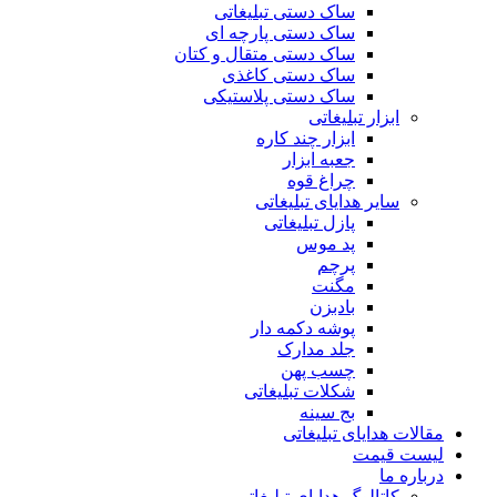
ساک دستی تبلیغاتی
ساک دستی پارچه ای
ساک دستی متقال و کتان
ساک دستی کاغذی
ساک دستی پلاستیکی
ابزار تبلیغاتی
ابزار چند کاره
جعبه ابزار
چراغ قوه
سایر هدایای تبلیغاتی
پازل تبلیغاتی
پد موس
پرچم
مگنت
بادبزن
پوشه دکمه دار
جلد مدارک
چسب پهن
شکلات تبلیغاتی
بج سینه
مقالات هدایای تبلیغاتی
لیست قیمت
درباره ما
کاتالوگ هدایای تبلیغاتی