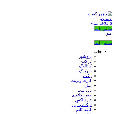
بزرگترین شرکت عرضه کننده هدایای تبلیغاتی
02133953763
جستجو
0
علاقه مندی
تماس با ما
منو
تماس با ما
چاپ
بروشور
تراکت
کاتالوگ
سربرگ
پاکت
کارت ویزیت
لیبل
یادداشت
جعبه کاغذی
هاردباکس
اتیکت یا آویز
کاغذ کادو