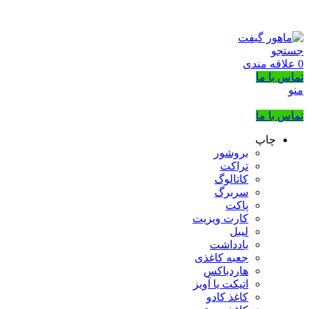
بزرگترین شرکت عرضه کننده هدایای تبلیغاتی
02133953763
جستجو
0
علاقه مندی
تماس با ما
منو
تماس با ما
چاپ
بروشور
تراکت
کاتالوگ
سربرگ
پاکت
کارت ویزیت
لیبل
یادداشت
جعبه کاغذی
هاردباکس
اتیکت یا آویز
کاغذ کادو