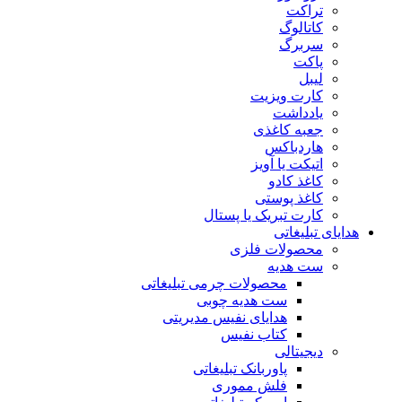
تراکت
کاتالوگ
سربرگ
پاکت
لیبل
کارت ویزیت
یادداشت
جعبه کاغذی
هاردباکس
اتیکت یا آویز
کاغذ کادو
کاغذ پوستی
کارت تبریک یا پستال
هدایای تبلیغاتی
محصولات فلزی
ست هدیه
محصولات چرمی تبلیغاتی
ست هدیه چوبی
هدایای نفیس مدیریتی
کتاب نفیس
دیجیتالی
پاوربانک تبلیغاتی
فلش مموری