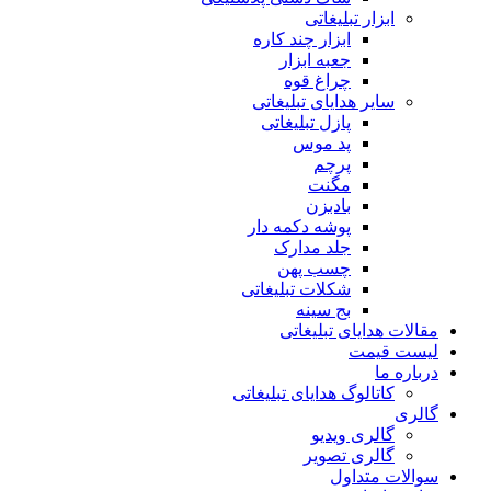
ابزار تبلیغاتی
ابزار چند کاره
جعبه ابزار
چراغ قوه
سایر هدایای تبلیغاتی
پازل تبلیغاتی
پد موس
پرچم
مگنت
بادبزن
پوشه دکمه دار
جلد مدارک
چسب پهن
شکلات تبلیغاتی
بج سینه
مقالات هدایای تبلیغاتی
لیست قیمت
درباره ما
کاتالوگ هدایای تبلیغاتی
گالری
گالری ویدیو
گالری تصویر
سوالات متداول