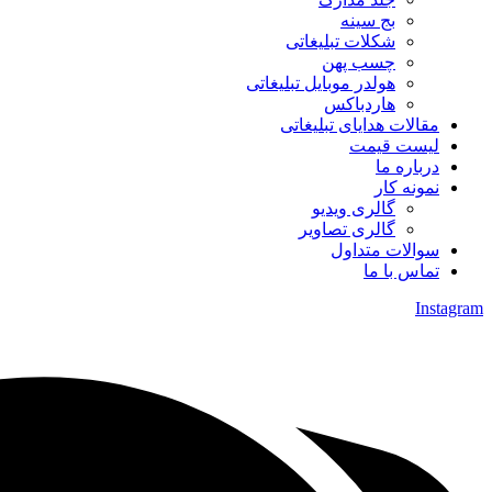
بج سینه
شکلات تبلیغاتی
چسب پهن
هولدر موبایل تبلیغاتی
هاردباکس
مقالات هدایای تبلیغاتی
لیست قیمت
درباره ما
نمونه کار
گالری ویدیو
گالری تصاویر
سوالات متداول
تماس با ما
Instagram