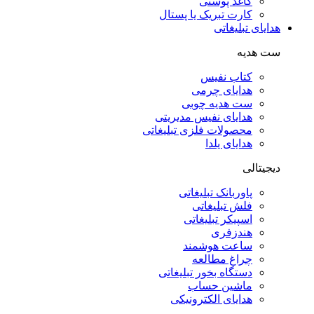
کاغذ پوستی
کارت تبریک یا پستال
هدایای تبلیغاتی
ست هدیه
کتاب نفیس
هدایای چرمی
ست هدیه چوبی
هدایای نفیس مدیریتی
محصولات فلزی تبلیغاتی
هدایای یلدا
دیجیتالی
پاوربانک تبلیغاتی
فلش تبلیغاتی
اسپیکر تبلیغاتی
هندزفری
ساعت هوشمند
چراغ مطالعه
دستگاه بخور تبلیغاتی
ماشین حساب
هدایای الکترونیکی