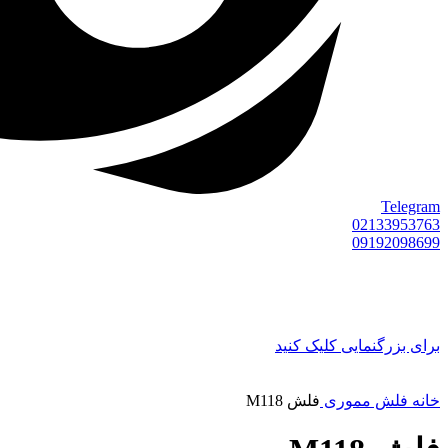
Telegram
02133953763
09192098699
برای بزرگنمایی کلیک کنید
خانه
فلش مموری
فلش M118