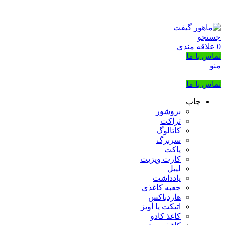
بزرگترین شرکت عرضه کننده هدایای تبلیغاتی
02133953763
جستجو
0
علاقه مندی
تماس با ما
منو
تماس با ما
چاپ
بروشور
تراکت
کاتالوگ
سربرگ
پاکت
کارت ویزیت
لیبل
یادداشت
جعبه کاغذی
هاردباکس
اتیکت یا آویز
کاغذ کادو