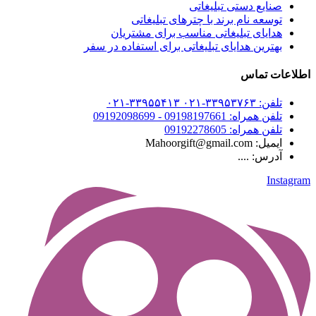
صنایع دستی تبلیغاتی
توسعه نام برند با چترهای تبلیغاتی
هدایای تبلیغاتی مناسب برای مشتریان
بهترین هدایای تبلیغاتی برای استفاده در سفر
اطلاعات تماس
تلفن: ۳۳۹۵۳۷۶۳-۰۲۱ ۳۳۹۵۵۴۱۳-۰۲۱
تلفن همراه: 09198197661 - 09192098699
تلفن همراه: 09192278605
ایمیل: Mahoorgift@gmail.com
آدرس: ....
Instagram