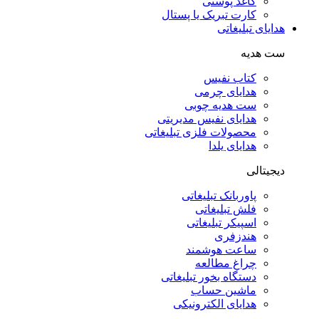
کاغذ پوستی
کارت تبریک یا پستال
هدایای تبلیغاتی
ست هدیه
کتاب نفیس
هدایای چرمی
ست هدیه چوبی
هدایای نفیس مدیریتی
محصولات فلزی تبلیغاتی
هدایای یلدا
دیجیتالی
پاوربانک تبلیغاتی
فلش تبلیغاتی
اسپیکر تبلیغاتی
هندزفری
ساعت هوشمند
چراغ مطالعه
دستگاه بخور تبلیغاتی
ماشین حساب
هدایای الکترونیکی