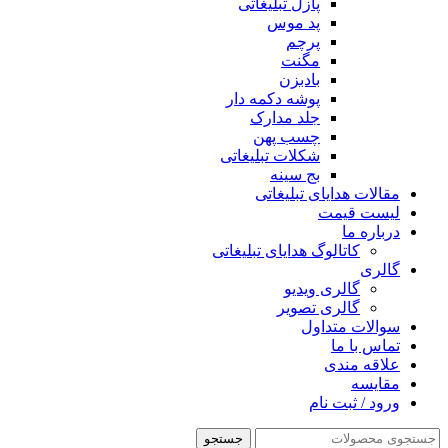
پازل تبلیغاتی
پد موس
پرچم
مگنت
بادبزن
پوشه دکمه دار
جلد مدارک
چسب پهن
شکلات تبلیغاتی
بج سینه
مقالات هدایای تبلیغاتی
لیست قیمت
درباره ما
کاتالوگ هدایای تبلیغاتی
گالری
گالری ویدیو
گالری تصویر
سوالات متداول
تماس با ما
علاقه مندی
مقايسه
ورود / ثبت نام
جستجو