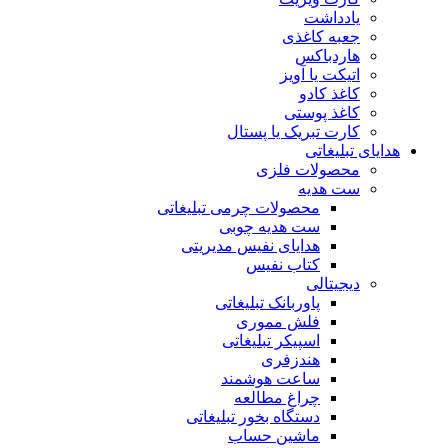
یادداشت
جعبه کاغذی
هاردباکس
اتیکت یا آویز
کاغذ کادو
کاغذ پوستی
کارت تبریک یا پستال
هدایای تبلیغاتی
محصولات فلزی
ست هدیه
محصولات چرمی تبلیغاتی
ست هدیه چوبی
هدایای نفیس مدیریتی
کتاب نفیس
دیجیتالی
پاوربانک تبلیغاتی
فلش مموری
اسپیکر تبلیغاتی
هندزفری
ساعت هوشمند
چراغ مطالعه
دستگاه بخور تبلیغاتی
ماشین حساب