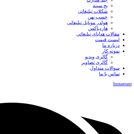
بج سینه
شکلات تبلیغاتی
چسب پهن
هولدر موبایل تبلیغاتی
هاردباکس
مقالات هدایای تبلیغاتی
لیست قیمت
درباره ما
نمونه کار
گالری ویدیو
گالری تصاویر
سوالات متداول
تماس با ما
Instagram