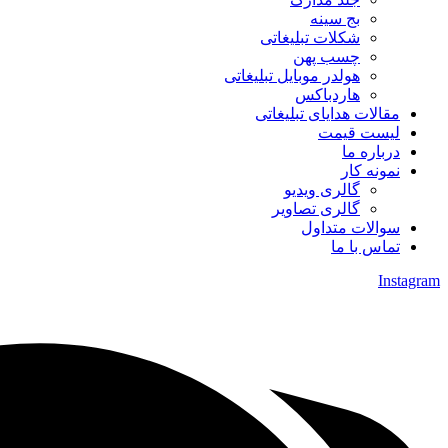
بج سینه
شکلات تبلیغاتی
چسب پهن
هولدر موبایل تبلیغاتی
هاردباکس
مقالات هدایای تبلیغاتی
لیست قیمت
درباره ما
نمونه کار
گالری ویدیو
گالری تصاویر
سوالات متداول
تماس با ما
Instagram