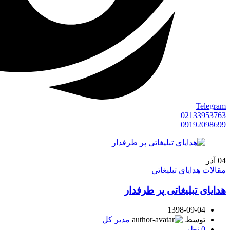
Telegram
02133953763
09192098699
04
آذر
مقالات هدایای تبلیغاتی
هدایای تبلیغاتی پر طرفدار
1398-09-04
توسط
مدیر کل
0
نظر