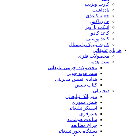
کارت ویزیت
یادداشت
جعبه کاغذی
هاردباکس
اتیکت یا آویز
کاغذ کادو
کاغذ پوستی
کارت تبریک یا پستال
هدایای تبلیغاتی
محصولات فلزی
ست هدیه
محصولات چرمی تبلیغاتی
ست هدیه چوبی
هدایای نفیس مدیریتی
کتاب نفیس
دیجیتالی
پاوربانک تبلیغاتی
فلش مموری
اسپیکر تبلیغاتی
هندزفری
ساعت هوشمند
چراغ مطالعه
دستگاه بخور تبلیغاتی