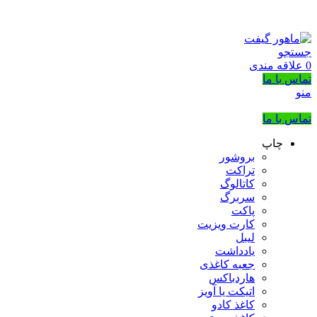
بزرگترین شرکت عرضه کننده هدایای تبلیغاتی
02133953763
جستجو
0
علاقه مندی
تماس با ما
منو
تماس با ما
چاپ
بروشور
تراکت
کاتالوگ
سربرگ
پاکت
کارت ویزیت
لیبل
یادداشت
جعبه کاغذی
هاردباکس
اتیکت یا آویز
کاغذ کادو