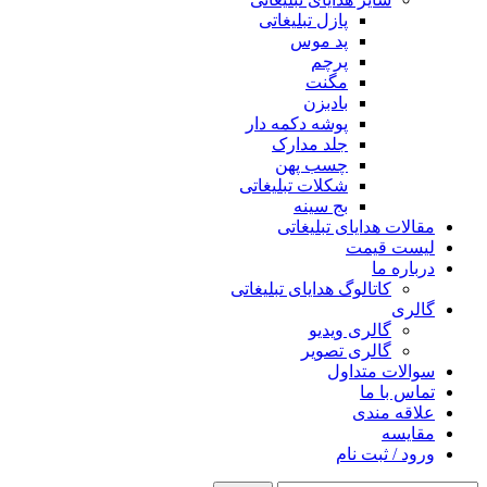
پازل تبلیغاتی
پد موس
پرچم
مگنت
بادبزن
پوشه دکمه دار
جلد مدارک
چسب پهن
شکلات تبلیغاتی
بج سینه
مقالات هدایای تبلیغاتی
لیست قیمت
درباره ما
کاتالوگ هدایای تبلیغاتی
گالری
گالری ویدیو
گالری تصویر
سوالات متداول
تماس با ما
علاقه مندی
مقايسه
ورود / ثبت نام