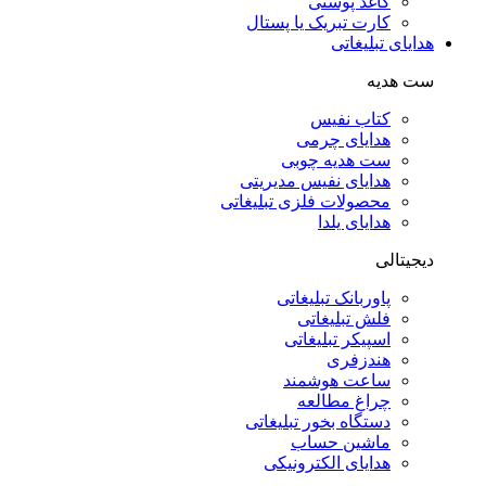
کاغذ پوستی
کارت تبریک یا پستال
هدایای تبلیغاتی
ست هدیه
کتاب نفیس
هدایای چرمی
ست هدیه چوبی
هدایای نفیس مدیریتی
محصولات فلزی تبلیغاتی
هدایای یلدا
دیجیتالی
پاوربانک تبلیغاتی
فلش تبلیغاتی
اسپیکر تبلیغاتی
هندزفری
ساعت هوشمند
چراغ مطالعه
دستگاه بخور تبلیغاتی
ماشین حساب
هدایای الکترونیکی