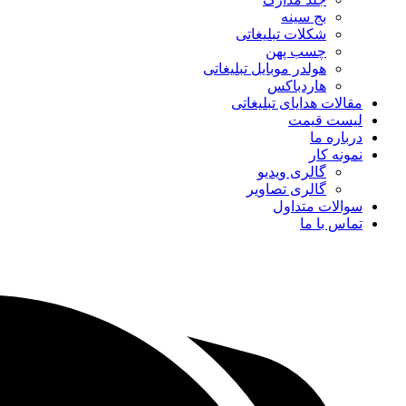
بج سینه
شکلات تبلیغاتی
چسب پهن
هولدر موبایل تبلیغاتی
هاردباکس
مقالات هدایای تبلیغاتی
لیست قیمت
درباره ما
نمونه کار
گالری ویدیو
گالری تصاویر
سوالات متداول
تماس با ما