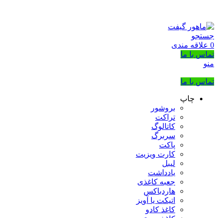
بزرگترین شرکت عرضه کننده هدایای تبلیغاتی
02133953763
جستجو
0
علاقه مندی
تماس با ما
منو
تماس با ما
چاپ
بروشور
تراکت
کاتالوگ
سربرگ
پاکت
کارت ویزیت
لیبل
یادداشت
جعبه کاغذی
هاردباکس
اتیکت یا آویز
کاغذ کادو