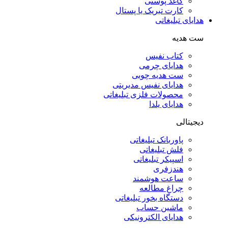
کاغذ پوستی
کارت تبریک یا پستال
هدایای تبلیغاتی
ست هدیه
کتاب نفیس
هدایای چرمی
ست هدیه چوبی
هدایای نفیس مدیریتی
محصولات فلزی تبلیغاتی
هدایای یلدا
دیجیتالی
پاوربانک تبلیغاتی
فلش تبلیغاتی
اسپیکر تبلیغاتی
هندزفری
ساعت هوشمند
چراغ مطالعه
دستگاه بخور تبلیغاتی
ماشین حساب
هدایای الکترونیکی