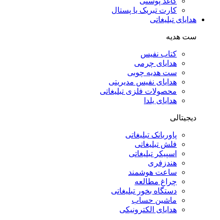
کاغذ پوستی
کارت تبریک یا پستال
هدایای تبلیغاتی
ست هدیه
کتاب نفیس
هدایای چرمی
ست هدیه چوبی
هدایای نفیس مدیریتی
محصولات فلزی تبلیغاتی
هدایای یلدا
دیجیتالی
پاوربانک تبلیغاتی
فلش تبلیغاتی
اسپیکر تبلیغاتی
هندزفری
ساعت هوشمند
چراغ مطالعه
دستگاه بخور تبلیغاتی
ماشین حساب
هدایای الکترونیکی