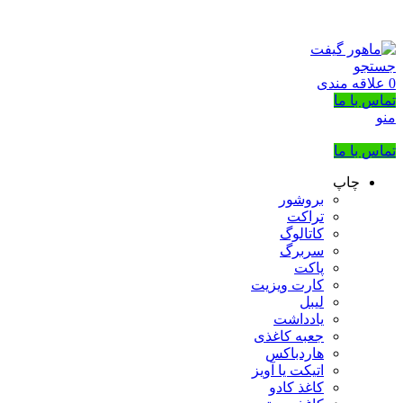
بزرگترین شرکت عرضه کننده هدایای تبلیغاتی
02133953763
جستجو
0
علاقه مندی
تماس با ما
منو
تماس با ما
چاپ
بروشور
تراکت
کاتالوگ
سربرگ
پاکت
کارت ویزیت
لیبل
یادداشت
جعبه کاغذی
هاردباکس
اتیکت یا آویز
کاغذ کادو