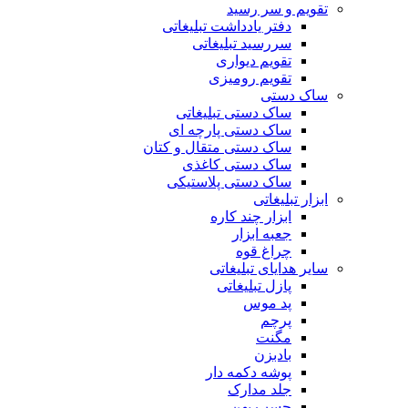
تقویم و سر رسید
دفتر یادداشت تبلیغاتی
سررسید تبلیغاتی
تقویم دیواری
تقویم رومیزی
ساک دستی
ساک دستی تبلیغاتی
ساک دستی پارچه ای
ساک دستی متقال و کتان
ساک دستی کاغذی
ساک دستی پلاستیکی
ابزار تبلیغاتی
ابزار چند کاره
جعبه ابزار
چراغ قوه
سایر هدایای تبلیغاتی
پازل تبلیغاتی
پد موس
پرچم
مگنت
بادبزن
پوشه دکمه دار
جلد مدارک
چسب پهن