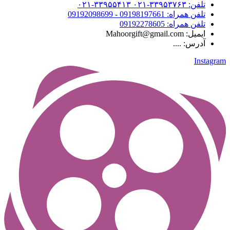
تلفن: ۳۳۹۵۳۷۶۳-۰۲۱ ۳۳۹۵۵۴۱۳-۰۲۱
تلفن همراه: 09198197661 - 09192098699
تلفن همراه: 09192278605
ایمیل: Mahoorgift@gmail.com
آدرس: ....
Instagram