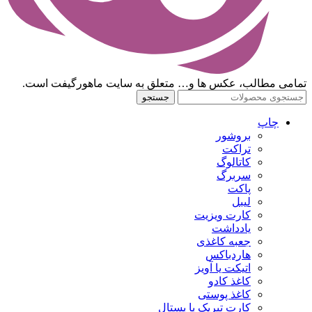
تمامی مطالب، عکس ها و… متعلق به سایت ماهورگیفت است.
جستجو
چاپ
بروشور
تراکت
کاتالوگ
سربرگ
پاکت
لیبل
کارت ویزیت
یادداشت
جعبه کاغذی
هاردباکس
اتیکت یا آویز
کاغذ کادو
کاغذ پوستی
کارت تبریک یا پستال