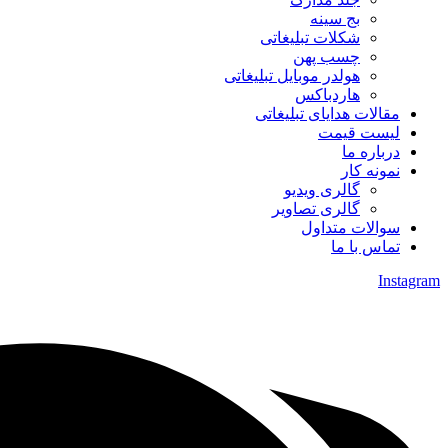
بج سینه
شکلات تبلیغاتی
چسب پهن
هولدر موبایل تبلیغاتی
هاردباکس
مقالات هدایای تبلیغاتی
لیست قیمت
درباره ما
نمونه کار
گالری ویدیو
گالری تصاویر
سوالات متداول
تماس با ما
Instagram