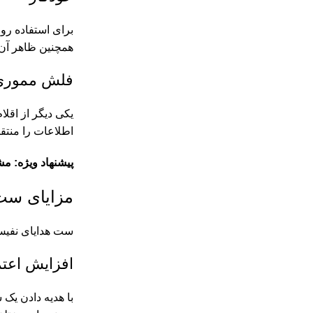
برای استفاده روز
همچنین ظاهر آن 
فلش مموری
یکی دیگر از اقل
اطلاعات را منتق
پیشنهاد ویژه: مش
مزایای ست
ست هدایای نفیس 
افزایش اعتم
با هدیه دادن یک 