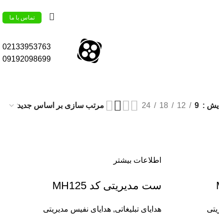
تماس با ما
02133953763
09192098699
ایش
9
12
18
24
اطلاعات بیشتر
ست مدیریتی کد MH125
یتی
هدایای تبلیغاتی
,
هدایای نفیس مدیریتی