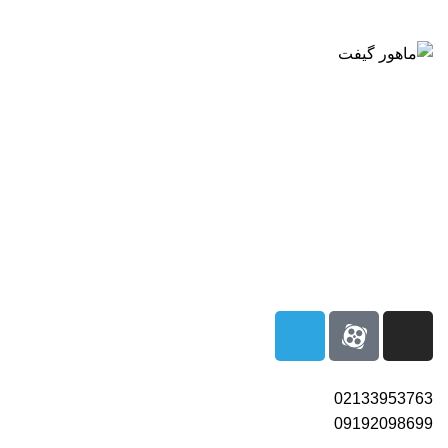
بزرگترین شرکت عرضه کننده هدایای تبلیغاتی
02133953763
02133953763
09192098699