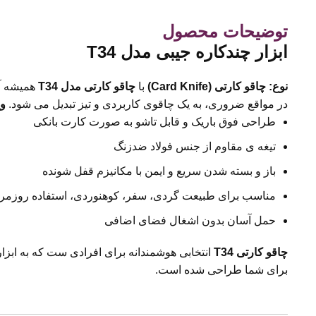
توضیحات محصول
ابزار چندکاره
جیبی مدل
T34
نوع: چاقو کارتی
(Card Knife)
با
چاقو کارتی مدل
T34
همیشه آم
در مواقع ضروری، به یک چاقوی کاربردی و تیز تبدیل می شود.
وی
طراحی فوق باریک و قابل تاشو به صورت کارت بانکی
تیغه ی مقاوم از جنس فولاد ضدزنگ
باز و بسته شدن سریع و ایمن با مکانیزم قفل شونده
مناسب برای طبیعت گردی، سفر، کوهنوردی، استفاده روزمر
حمل آسان بدون اشغال فضای اضافی
چاقو کارتی
T34
انتخابی هوشمندانه برای افرادی ست که به ابزاره
برای شما طراحی شده است.