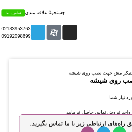
جستجو
0
علاقه مندی
تماس با ما
02133953763
09192098699
تیکر مش جهت نصب روی شیشه
صب روی شیشه
رد نیاز شما
 واحد فروش تماس حاصل فرمایید
 راه‌های ارتباطی زیر با ما تماس بگیرید.