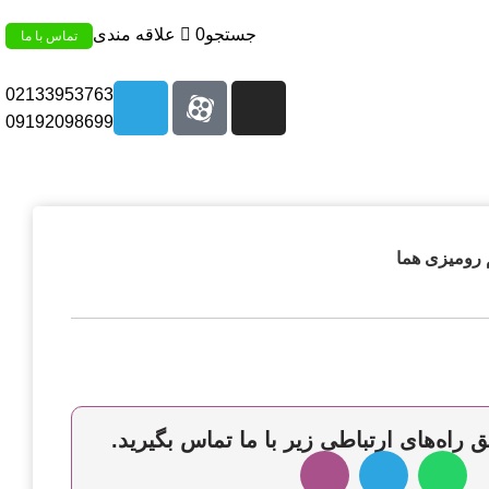
جستجو
0
علاقه مندی
تماس با ما
02133953763
09192098699
 رومیزی هما
 راه‌های ارتباطی زیر با ما تماس بگیرید.