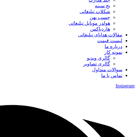
بج سینه
شکلات تبلیغاتی
چسب پهن
هولدر موبایل تبلیغاتی
هاردباکس
مقالات هدایای تبلیغاتی
لیست قیمت
درباره ما
نمونه کار
گالری ویدیو
گالری تصاویر
سوالات متداول
تماس با ما
Instagram