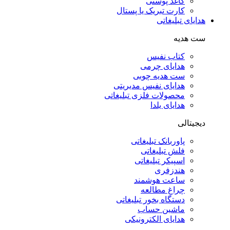
کاغذ پوستی
کارت تبریک یا پستال
هدایای تبلیغاتی
ست هدیه
کتاب نفیس
هدایای چرمی
ست هدیه چوبی
هدایای نفیس مدیریتی
محصولات فلزی تبلیغاتی
هدایای یلدا
دیجیتالی
پاوربانک تبلیغاتی
فلش تبلیغاتی
اسپیکر تبلیغاتی
هندزفری
ساعت هوشمند
چراغ مطالعه
دستگاه بخور تبلیغاتی
ماشین حساب
هدایای الکترونیکی