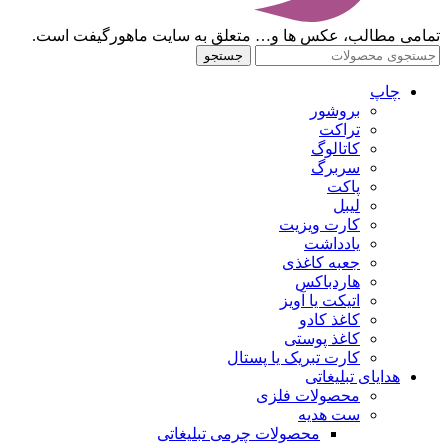
تمامی مطالب، عکس ها و… متعلق به سایت ماهورگیفت است.
جستجو
چاپ
بروشور
تراکت
کاتالوگ
سربرگ
پاکت
لیبل
کارت ویزیت
یادداشت
جعبه کاغذی
هاردباکس
اتیکت یا آویز
کاغذ کادو
کاغذ پوستی
کارت تبریک یا پستال
هدایای تبلیغاتی
محصولات فلزی
ست هدیه
محصولات چرمی تبلیغاتی