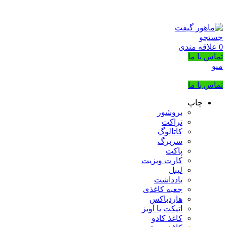
بزرگترین شرکت عرضه کننده هدایای تبلیغاتی
02133953763
جستجو
0
علاقه مندی
تماس با ما
منو
تماس با ما
چاپ
بروشور
تراکت
کاتالوگ
سربرگ
پاکت
کارت ویزیت
لیبل
یادداشت
جعبه کاغذی
هاردباکس
اتیکت یا آویز
کاغذ کادو