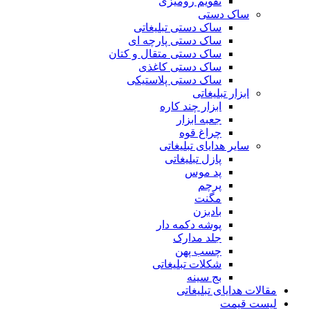
تقویم رومیزی
ساک دستی
ساک دستی تبلیغاتی
ساک دستی پارچه ای
ساک دستی متقال و کتان
ساک دستی کاغذی
ساک دستی پلاستیکی
ابزار تبلیغاتی
ابزار چند کاره
جعبه ابزار
چراغ قوه
سایر هدایای تبلیغاتی
پازل تبلیغاتی
پد موس
پرچم
مگنت
بادبزن
پوشه دکمه دار
جلد مدارک
چسب پهن
شکلات تبلیغاتی
بج سینه
مقالات هدایای تبلیغاتی
لیست قیمت