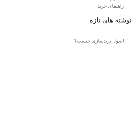
راهنمای خرید
نوشته های تازه
اصول برندسازی چیست؟
صنایع دستی تبلیغاتی
توسعه نام برند با چترهای تبلیغاتی
هدایای تبلیغاتی مناسب برای مشتریان
بهترین هدایای تبلیغاتی برای استفاده در سفر
اطلاعات تماس
تلفن: ۳۳۹۵۳۷۶۳-۰۲۱ ۳۳۹۵۵۴۱۳-۰۲۱
تلفن همراه: 09198197661 - 09192098699
تلفن همراه: 09192278605
ایمیل: Mahoorgift@gmail.com