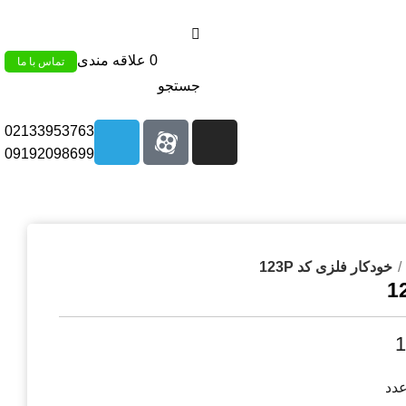
0
علاقه مندی
تماس با ما
جستجو
02133953763
09192098699
خودکار فلزی کد 123P