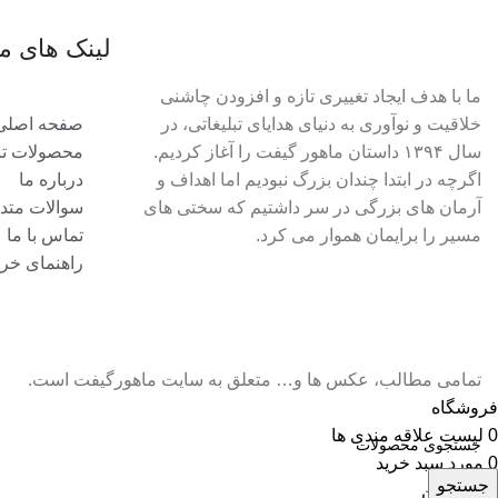
لینک های م
ما با هدف ایجاد تغییری تازه و افزودن چاشنی
خلاقیت و نوآوری به دنیای هدایای تبلیغاتی، در
صفحه اصلی
سال ۱۳۹۴ داستان ماهور گیفت را آغاز کردیم.
محصولات تبل
اگرچه در ابتدا چندان بزرگ نبودیم اما اهداف و
درباره ما
آرمان های بزرگی در سر داشتیم که سختی های
سوالات متد
مسیر را برایمان هموار می کرد.
تماس با ما
راهنمای خری
تمامی مطالب، عکس ها و… متعلق به سایت ماهورگیفت است.
فروشگاه
0
لیست علاقه مندی ها
0
مورد
سبد خرید
جستجو
حساب من