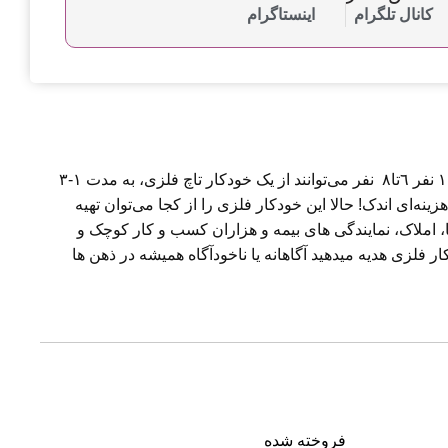
کانال تلگرام
اینستاگرام
خودکار فلزی و نوشت‌افزارهای سفارشي یکی از پرطرفدارترین و مقرون‌ به‌ صرفه‌ترین هدایای تبلیغاتی است! به طور متوسط از هر ١٠ نفر ٦تا٨ نفر می‌توانند از یک خودکار تاچ فلزی، به مدت ۱-۳
ا بیش از ۱۰ سال تبلیغ می‌کنند! اینهمه کار، در ازای هزینه‌ای اندک! حالا این خودکار فلزی را از کجا می‌توان تهیه
، املاک، نمایندگی های بیمه و هزاران کسب و کار کوچک و
ر فلزی هدیه میدهید آگاهانه یا ناخودآگاه همیشه در ذهن ها
فروخته شده