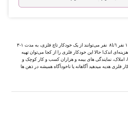
خودکار فلزی و نوشت‌افزارهای سفارشي یکی از پرطرفدارترین و مقرون‌ به‌ صرفه‌ترین هدایای تبلیغاتی است! به طور متوسط از هر ١٠ نفر ٦تا٨ نفر می‌توانند از یک خودکار تاچ فلزی، به مدت ۱-۳
ا بیش از ۱۰ سال تبلیغ می‌کنند! اینهمه کار، در ازای هزینه‌ای اندک! حالا این خودکار فلزی را از کجا می‌توان تهیه
، املاک، نمایندگی های بیمه و هزاران کسب و کار کوچک و
ر فلزی هدیه میدهید آگاهانه یا ناخودآگاه همیشه در ذهن ها