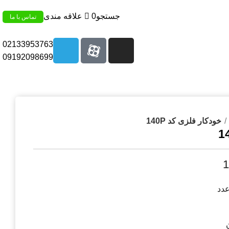
جستجو
0
علاقه مندی
تماس با ما
02133953763
09192098699
خودکار فلزی کد 140P