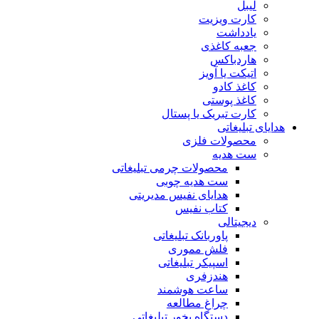
لیبل
کارت ویزیت
یادداشت
جعبه کاغذی
هاردباکس
اتیکت یا آویز
کاغذ کادو
کاغذ پوستی
کارت تبریک یا پستال
هدایای تبلیغاتی
محصولات فلزی
ست هدیه
محصولات چرمی تبلیغاتی
ست هدیه چوبی
هدایای نفیس مدیریتی
کتاب نفیس
دیجیتالی
پاوربانک تبلیغاتی
فلش مموری
اسپیکر تبلیغاتی
هندزفری
ساعت هوشمند
چراغ مطالعه
دستگاه بخور تبلیغاتی