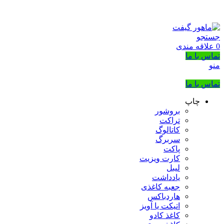
بزرگترین شرکت عرضه کننده هدایای تبلیغاتی
02133953763
جستجو
0
علاقه مندی
تماس با ما
منو
تماس با ما
چاپ
بروشور
تراکت
کاتالوگ
سربرگ
پاکت
کارت ویزیت
لیبل
یادداشت
جعبه کاغذی
هاردباکس
اتیکت یا آویز
کاغذ کادو