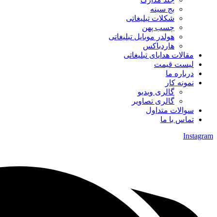
بج سینه
شکلات تبلیغاتی
چسب پهن
هولدر موبایل تبلیغاتی
هاردباکس
مقالات هدایای تبلیغاتی
لیست قیمت
درباره ما
نمونه کار
گالری ویدیو
گالری تصاویر
سوالات متداول
تماس با ما
Instagram