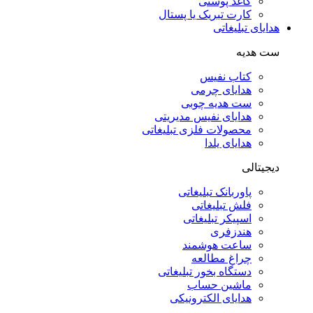
کاغذ پوستی
کارت تبریک یا پستال
هدایای تبلیغاتی
ست هدیه
کتاب نفیس
هدایای چرمی
ست هدیه چوبی
هدایای نفیس مدیریتی
محصولات فلزی تبلیغاتی
هدایای یلدا
دیجیتالی
پاوربانک تبلیغاتی
فلش تبلیغاتی
اسپیکر تبلیغاتی
هندزفری
ساعت هوشمند
چراغ مطالعه
دستگاه بخور تبلیغاتی
ماشین حساب
هدایای الکترونیکی