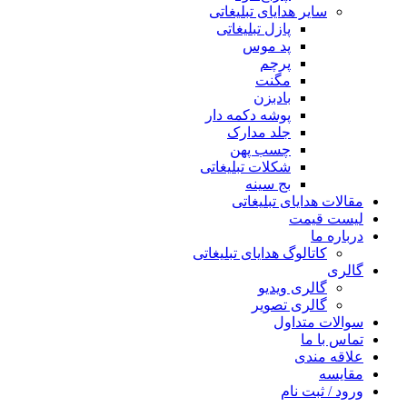
سایر هدایای تبلیغاتی
پازل تبلیغاتی
پد موس
پرچم
مگنت
بادبزن
پوشه دکمه دار
جلد مدارک
چسب پهن
شکلات تبلیغاتی
بج سینه
مقالات هدایای تبلیغاتی
لیست قیمت
درباره ما
کاتالوگ هدایای تبلیغاتی
گالری
گالری ویدیو
گالری تصویر
سوالات متداول
تماس با ما
علاقه مندی
مقايسه
ورود / ثبت نام