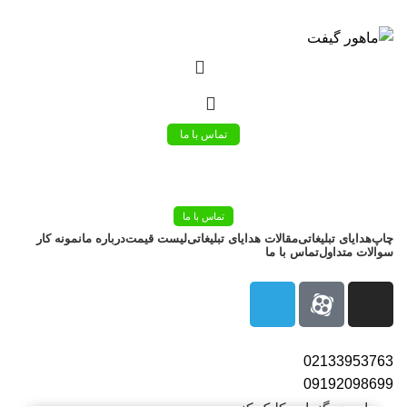
بزرگترین شرکت عرضه کننده هدایای تبلیغاتی
02133953763
تماس با ما
تماس با ما
چاپ
هدایای تبلیغاتی
مقالات هدایای تبلیغاتی
لیست قیمت
درباره ما
نمونه کار
سوالات متداول
تماس با ما
02133953763
09192098699