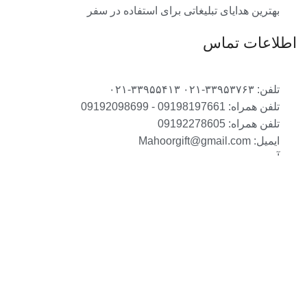
بهترین هدایای تبلیغاتی برای استفاده در سفر
اطلاعات تماس
تلفن: ۳۳۹۵۳۷۶۳-۰۲۱ ۳۳۹۵۵۴۱۳-۰۲۱
تلفن همراه: 09198197661 - 09192098699
تلفن همراه: 09192278605
ایمیل: Mahoorgift@gmail.com
آدرس: ....
تمامی مطالب، عکس ها و… متعلق به سایت ماهورگیفت است.
فروشگاه
لیست علاقه مندی ها
جستجو
سبد خرید