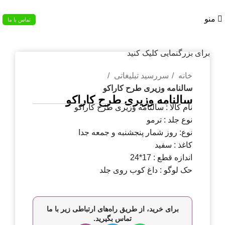
02133953763
منو
تماس با ما
برای بزرگنمایی کلیک کنید
خانه
سررسید تبلیغاتی
سالنامه وزیری طرح کاراکو
سالنامه وزیری طرح کاراکو
نام کالا : سالنامه وزیری طرح کاراکو
نوع جلد : ترمو
نوع: روز شمار پنجشنبه و جمعه جدا
کاغذ : سفید
اندازه قطع : 17*24
حک لوگو : داغ کوب روی جلد
برای خرید، از طریق راه‌های ارتباطی زیر با ما
تماس بگیرید.