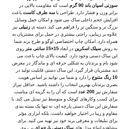
سوزنی اسپان باند 90 گرم
است که مقاومت بالایی در
برابر وزن و فشار دارد. طراحی با
سه طرف کاست
باعث
افزایش حجم داخلی ساک می شود و امکان حمل وسایل
بزرگ تر و سنگین تر را فراهم می کند. دسته ی
زنبیلی
نیز
علاوه بر زیبایی، راحتی بیشتری در حمل برای مشتریان به
همراه دارد. امکان چاپ اختصاصی لوگو و طرح برند شما
به روش
سیلک اسکرین
در ابعاد
15×15
سانتی متر
روی
این ساک دستی وجود دارد. کیفیت بالای چاپ باعث می
شود نام و برندتان به شکلی حرفه ای و ماندگار در معرض
دید مشتریان قرار گیرد. این ساک دستی قابلیت تولید در
10
رنگ متنوع
را دارد و شما می توانید بر اساس هویت
بصری برندتان بهترین انتخاب را داشته باشید. حداقل تیراژ
سفارش نیز
200
عدد
است که آن را به گزینه ای مناسب
برای کسب وکارهای کوچک و متوسط نیز تبدیل می کند. با
سفارش این ساک دستی پارچه ای، نه تنها یک بسته بندی
مقاوم و زیبا در اختیار خواهید داشت، بلکه ابزاری مؤثر
برای تبلیغات و معرفی برند خود نیز تهیه می کنید. برای
مشاهده انواع مدل های
ساک دستی پارچه ای
بر روی