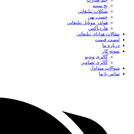
بج سینه
شکلات تبلیغاتی
چسب پهن
هولدر موبایل تبلیغاتی
هاردباکس
مقالات هدایای تبلیغاتی
لیست قیمت
درباره ما
نمونه کار
گالری ویدیو
گالری تصاویر
سوالات متداول
تماس با ما