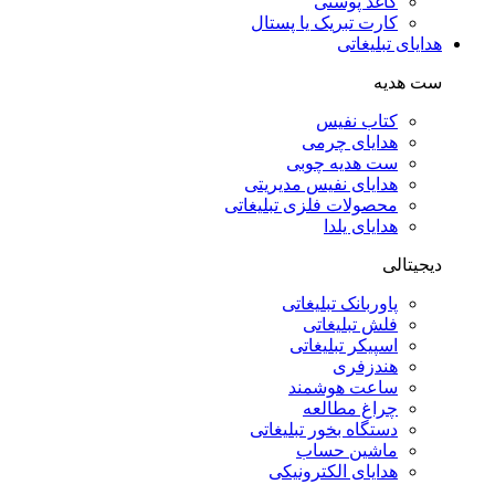
کاغذ پوستی
کارت تبریک یا پستال
هدایای تبلیغاتی
ست هدیه
کتاب نفیس
هدایای چرمی
ست هدیه چوبی
هدایای نفیس مدیریتی
محصولات فلزی تبلیغاتی
هدایای یلدا
دیجیتالی
پاوربانک تبلیغاتی
فلش تبلیغاتی
اسپیکر تبلیغاتی
هندزفری
ساعت هوشمند
چراغ مطالعه
دستگاه بخور تبلیغاتی
ماشین حساب
هدایای الکترونیکی