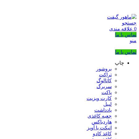
بزرگترین شرکت عرضه کننده هدایای تبلیغاتی
02133953763
جستجو
0
علاقه مندی
تماس با ما
منو
تماس با ما
چاپ
بروشور
تراکت
کاتالوگ
سربرگ
پاکت
کارت ویزیت
لیبل
یادداشت
جعبه کاغذی
هاردباکس
اتیکت یا آویز
کاغذ کادو