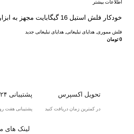
اطلاعات بیشتر
خودکار فلش استیل 16 گیگابایت مجهز به ابزار تاچ ال سی دي و چراغ قوه و تستر پول V9-6
فلش مموری
,
هدایای تبلیغاتی
,
هدایای تبلیغاتی جدید
0
تومان
تحویل اکسپرس
پشتیبانی ۲۴ ساعته
در کمترین زمان دریافت کنید
پشتیبانی هفت رو
لینک های م