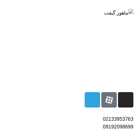
بزرگترین شرکت عرضه کننده هدایای تبلیغاتی
02133953763
02133953763
09192098699