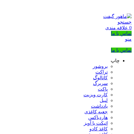
بزرگترین شرکت عرضه کننده هدایای تبلیغاتی
02133953763
جستجو
0
علاقه مندی
تماس با ما
منو
تماس با ما
چاپ
بروشور
تراکت
کاتالوگ
سربرگ
پاکت
کارت ویزیت
لیبل
یادداشت
جعبه کاغذی
هاردباکس
اتیکت یا آویز
کاغذ کادو