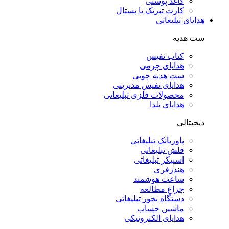
کاغذ پوستی
کارت تبریک یا پستال
هدایای تبلیغاتی
ست هدیه
کتاب نفیس
هدایای چرمی
ست هدیه چوبی
هدایای نفیس مدیریتی
محصولات فلزی تبلیغاتی
هدایای یلدا
دیجیتالی
پاوربانک تبلیغاتی
فلش تبلیغاتی
اسپیکر تبلیغاتی
هندزفری
ساعت هوشمند
چراغ مطالعه
دستگاه بخور تبلیغاتی
ماشین حساب
هدایای الکترونیکی