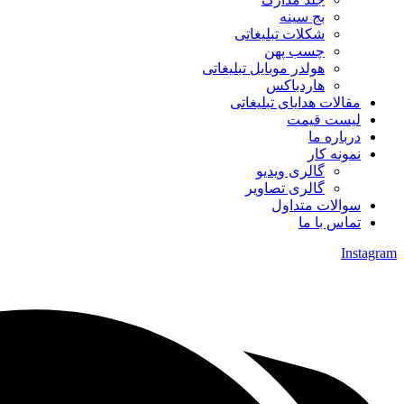
بج سینه
شکلات تبلیغاتی
چسب پهن
هولدر موبایل تبلیغاتی
هاردباکس
مقالات هدایای تبلیغاتی
لیست قیمت
درباره ما
نمونه کار
گالری ویدیو
گالری تصاویر
سوالات متداول
تماس با ما
Instagram