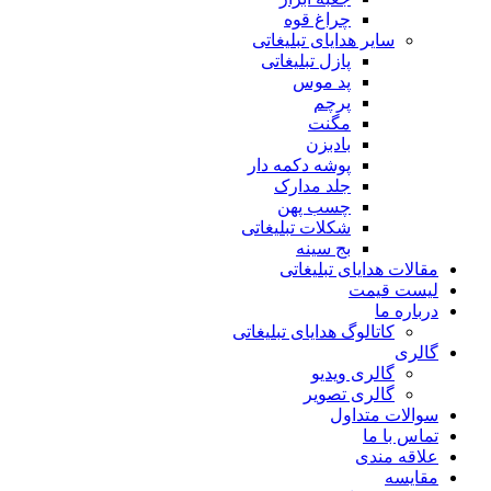
چراغ قوه
سایر هدایای تبلیغاتی
پازل تبلیغاتی
پد موس
پرچم
مگنت
بادبزن
پوشه دکمه دار
جلد مدارک
چسب پهن
شکلات تبلیغاتی
بج سینه
مقالات هدایای تبلیغاتی
لیست قیمت
درباره ما
کاتالوگ هدایای تبلیغاتی
گالری
گالری ویدیو
گالری تصویر
سوالات متداول
تماس با ما
علاقه مندی
مقايسه