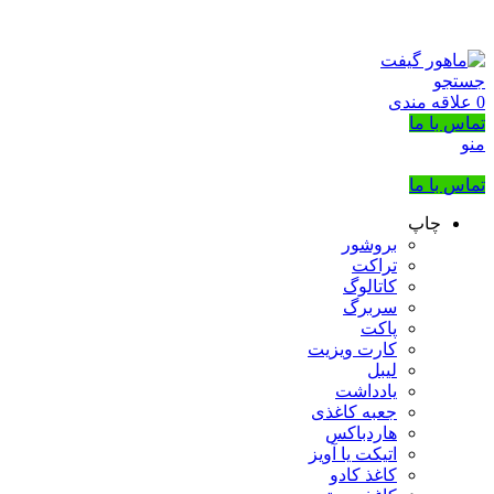
بزرگترین شرکت عرضه کننده هدایای تبلیغاتی
02133953763
جستجو
0
علاقه مندی
تماس با ما
منو
تماس با ما
چاپ
بروشور
تراکت
کاتالوگ
سربرگ
پاکت
کارت ویزیت
لیبل
یادداشت
جعبه کاغذی
هاردباکس
اتیکت یا آویز
کاغذ کادو