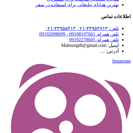
بهترین هدایای تبلیغاتی برای استفاده در سفر
اطلاعات تماس
تلفن: ۳۳۹۵۳۷۶۳-۰۲۱ ۳۳۹۵۵۴۱۳-۰۲۱
تلفن همراه: 09198197661 - 09192098699
تلفن همراه: 09192278605
ایمیل: Mahoorgift@gmail.com
آدرس: ....
Instagram