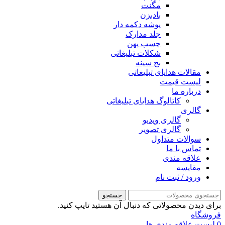
مگنت
بادبزن
پوشه دکمه دار
جلد مدارک
چسب پهن
شکلات تبلیغاتی
بج سینه
مقالات هدایای تبلیغاتی
لیست قیمت
درباره ما
کاتالوگ هدایای تبلیغاتی
گالری
گالری ویدیو
گالری تصویر
سوالات متداول
تماس با ما
علاقه مندی
مقايسه
ورود / ثبت نام
جستجو
برای دیدن محصولاتی که دنبال آن هستید تایپ کنید.
فروشگاه
0
لیست علاقه مندی ها