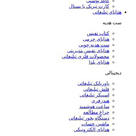
کاغذ پوستی
کارت تبریک یا پستال
هدایای تبلیغاتی
ست هدیه
کتاب نفیس
هدایای چرمی
ست هدیه چوبی
هدایای نفیس مدیریتی
محصولات فلزی تبلیغاتی
هدایای یلدا
دیجیتالی
پاوربانک تبلیغاتی
فلش تبلیغاتی
اسپیکر تبلیغاتی
هندزفری
ساعت هوشمند
چراغ مطالعه
دستگاه بخور تبلیغاتی
ماشین حساب
هدایای الکترونیکی