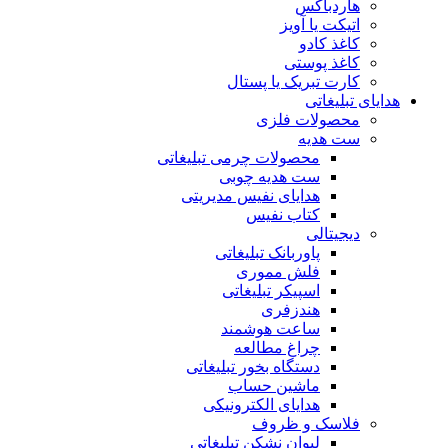
هاردباکس
اتیکت یا آویز
کاغذ کادو
کاغذ پوستی
کارت تبریک یا پستال
هدایای تبلیغاتی
محصولات فلزی
ست هدیه
محصولات چرمی تبلیغاتی
ست هدیه چوبی
هدایای نفیس مدیریتی
کتاب نفیس
دیجیتالی
پاوربانک تبلیغاتی
فلش مموری
اسپیکر تبلیغاتی
هندزفری
ساعت هوشمند
چراغ مطالعه
دستگاه بخور تبلیغاتی
ماشین حساب
هدایای الکترونیکی
فلاسک و ظروف
لیوان نشکن تبلیغاتی