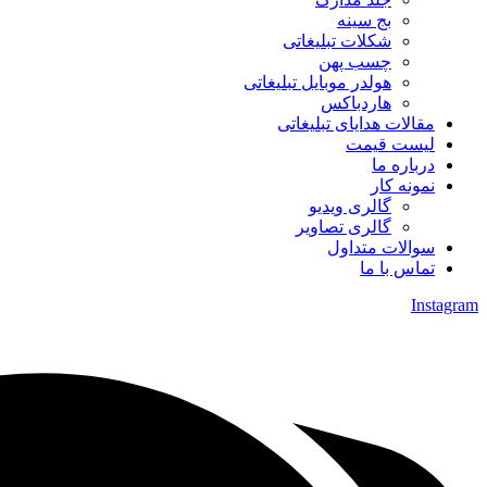
بج سینه
شکلات تبلیغاتی
چسب پهن
هولدر موبایل تبلیغاتی
هاردباکس
مقالات هدایای تبلیغاتی
لیست قیمت
درباره ما
نمونه کار
گالری ویدیو
گالری تصاویر
سوالات متداول
تماس با ما
Instagram