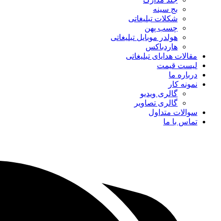
بج سینه
شکلات تبلیغاتی
چسب پهن
هولدر موبایل تبلیغاتی
هاردباکس
مقالات هدایای تبلیغاتی
لیست قیمت
درباره ما
نمونه کار
گالری ویدیو
گالری تصاویر
سوالات متداول
تماس با ما