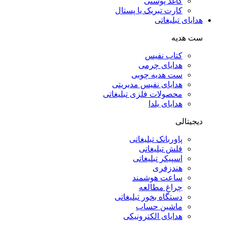
کاغذ پوستی
کارت تبریک یا پستال
هدایای تبلیغاتی
ست هدیه
کتاب نفیس
هدایای چرمی
ست هدیه چوبی
هدایای نفیس مدیریتی
محصولات فلزی تبلیغاتی
هدایای یلدا
دیجیتالی
پاوربانک تبلیغاتی
فلش تبلیغاتی
اسپیکر تبلیغاتی
هندزفری
ساعت هوشمند
چراغ مطالعه
دستگاه بخور تبلیغاتی
ماشین حساب
هدایای الکترونیکی