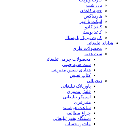
یادداشت
جعبه کاغذی
هاردباکس
اتیکت یا آویز
کاغذ کادو
کاغذ پوستی
کارت تبریک یا پستال
هدایای تبلیغاتی
محصولات فلزی
ست هدیه
محصولات چرمی تبلیغاتی
ست هدیه چوبی
هدایای نفیس مدیریتی
کتاب نفیس
دیجیتالی
پاوربانک تبلیغاتی
فلش مموری
اسپیکر تبلیغاتی
هندزفری
ساعت هوشمند
چراغ مطالعه
دستگاه بخور تبلیغاتی
ماشین حساب