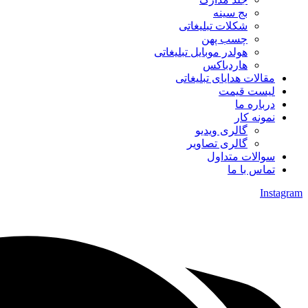
بج سینه
شکلات تبلیغاتی
چسب پهن
هولدر موبایل تبلیغاتی
هاردباکس
مقالات هدایای تبلیغاتی
لیست قیمت
درباره ما
نمونه کار
گالری ویدیو
گالری تصاویر
سوالات متداول
تماس با ما
Instagram