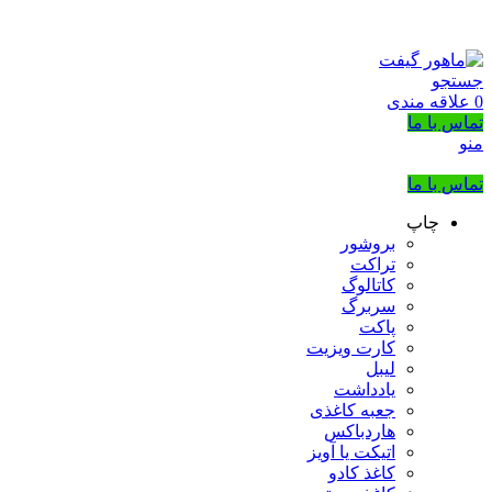
بزرگترین شرکت عرضه کننده هدایای تبلیغاتی
02133953763
جستجو
0
علاقه مندی
تماس با ما
منو
تماس با ما
چاپ
بروشور
تراکت
کاتالوگ
سربرگ
پاکت
کارت ویزیت
لیبل
یادداشت
جعبه کاغذی
هاردباکس
اتیکت یا آویز
کاغذ کادو