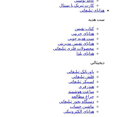
کاغذ پوستی
کارت تبریک یا پستال
هدایای تبلیغاتی
ست هدیه
کتاب نفیس
هدایای چرمی
ست هدیه چوبی
هدایای نفیس مدیریتی
محصولات فلزی تبلیغاتی
هدایای یلدا
دیجیتالی
پاوربانک تبلیغاتی
فلش تبلیغاتی
اسپیکر تبلیغاتی
هندزفری
ساعت هوشمند
چراغ مطالعه
دستگاه بخور تبلیغاتی
ماشین حساب
هدایای الکترونیکی