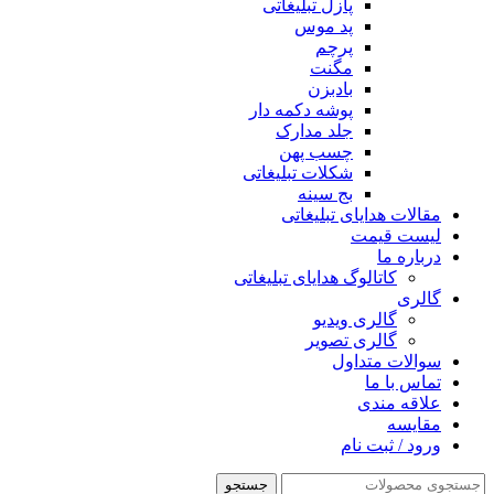
پازل تبلیغاتی
پد موس
پرچم
مگنت
بادبزن
پوشه دکمه دار
جلد مدارک
چسب پهن
شکلات تبلیغاتی
بج سینه
مقالات هدایای تبلیغاتی
لیست قیمت
درباره ما
کاتالوگ هدایای تبلیغاتی
گالری
گالری ویدیو
گالری تصویر
سوالات متداول
تماس با ما
علاقه مندی
مقايسه
ورود / ثبت نام
جستجو