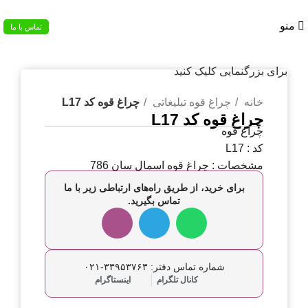
02133953763
منو
تماس با ما
برای بزرگنمایی کلیک کنید
خانه
چراغ قوه تبلیغاتی
چراغ قوه کد L17
چراغ قوه کد L17
چراغ قوه
کد : L17
مشخصات : چراغ قوه اسمال سان 786
برای خرید، از طریق راه‌های ارتباطی زیر با ما
تماس بگیرید.
شماره تماس دفتر: ۳۳۹۵۳۷۶۳-۰۲۱
کانال تلگرام
اینستاگرام