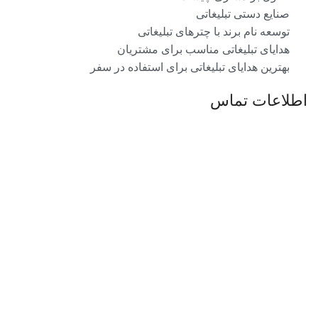
صنایع دستی تبلیغاتی
توسعه نام برند با چترهای تبلیغاتی
هدایای تبلیغاتی مناسب برای مشتریان
بهترین هدایای تبلیغاتی برای استفاده در سفر
اطلاعات تماس
تلفن: ۳۳۹۵۳۷۶۳-۰۲۱ ۳۳۹۵۵۴۱۳-۰۲۱
تلفن همراه: 09198197661 - 09192098699
تلفن همراه: 09192278605
ایمیل: Mahoorgift@gmail.com
آدرس: ....
تمامی مطالب، عکس ها و… متعلق به سایت ماهورگیفت است.
فروشگاه