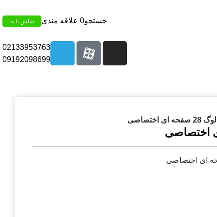
جستجو
0
علاقه مندی
تماس با ما
02133953763
09192098699
صفحه ای اختصاصی