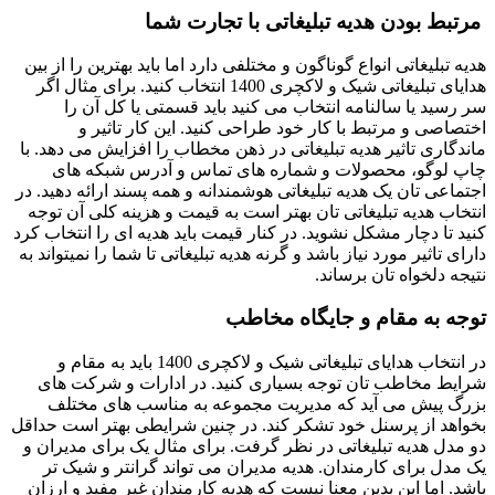
مرتبط بودن هدیه تبلیغاتی با تجارت شما
هدیه تبلیغاتی انواع گوناگون و مختلفی دارد اما باید بهترین را از بین
هدایای تبلیغاتی شیک و لاکچری 1400 انتخاب کنید. برای مثال اگر
سر رسید یا سالنامه انتخاب می کنید باید قسمتی یا کل آن را
اختصاصی و مرتبط با کار خود طراحی کنید. این کار تاثیر و
ماندگاری تاثیر هدیه تبلیغاتی در ذهن مخطاب را افزایش می دهد. با
چاپ لوگو، محصولات و شماره های تماس و آدرس شبکه های
اجتماعی تان یک هدیه تبلیغاتی هوشمندانه و همه پسند ارائه دهید. در
انتخاب هدیه تبلیغاتی تان بهتر است به قیمت و هزینه کلی آن توجه
کنید تا دچار مشکل نشوید. در کنار قیمت باید هدیه ای را انتخاب کرد
دارای تاثیر مورد نیاز باشد و گرنه هدیه تبلیغاتی تا شما را نمیتواند به
نتیجه دلخواه تان برساند.
توجه به مقام و جایگاه مخاطب
در انتخاب هدایای تبلیغاتی شیک و لاکچری 1400 باید به مقام و
شرایط مخاطب تان توجه بسیاری کنید. در ادارات و شرکت های
بزرگ پیش می آید که مدیریت مجموعه به مناسب های مختلف
بخواهد از پرسنل خود تشکر کند. در چنین شرایطی بهتر است حداقل
دو مدل هدیه تبلیغاتی در نظر گرفت. برای مثال یک برای مدیران و
یک مدل برای کارمندان. هدیه مدیران می تواند گرانتر و شیک تر
باشد. اما این بدین معنا نیست که هدیه کارمندان غیر مفید و ارزان