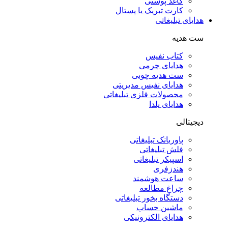
کاغذ پوستی
کارت تبریک یا پستال
هدایای تبلیغاتی
ست هدیه
کتاب نفیس
هدایای چرمی
ست هدیه چوبی
هدایای نفیس مدیریتی
محصولات فلزی تبلیغاتی
هدایای یلدا
دیجیتالی
پاوربانک تبلیغاتی
فلش تبلیغاتی
اسپیکر تبلیغاتی
هندزفری
ساعت هوشمند
چراغ مطالعه
دستگاه بخور تبلیغاتی
ماشین حساب
هدایای الکترونیکی