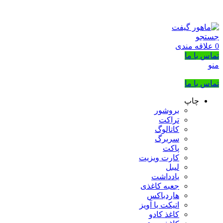
بزرگترین شرکت عرضه کننده هدایای تبلیغاتی
02133953763
جستجو
0
علاقه مندی
تماس با ما
منو
تماس با ما
چاپ
بروشور
تراکت
کاتالوگ
سربرگ
پاکت
کارت ویزیت
لیبل
یادداشت
جعبه کاغذی
هاردباکس
اتیکت یا آویز
کاغذ کادو