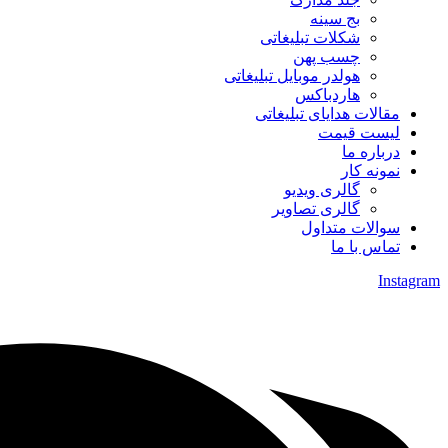
بج سینه
شکلات تبلیغاتی
چسب پهن
هولدر موبایل تبلیغاتی
هاردباکس
مقالات هدایای تبلیغاتی
لیست قیمت
درباره ما
نمونه کار
گالری ویدیو
گالری تصاویر
سوالات متداول
تماس با ما
Instagram