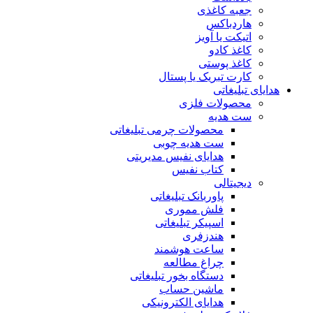
جعبه کاغذی
هاردباکس
اتیکت یا آویز
کاغذ کادو
کاغذ پوستی
کارت تبریک یا پستال
هدایای تبلیغاتی
محصولات فلزی
ست هدیه
محصولات چرمی تبلیغاتی
ست هدیه چوبی
هدایای نفیس مدیریتی
کتاب نفیس
دیجیتالی
پاوربانک تبلیغاتی
فلش مموری
اسپیکر تبلیغاتی
هندزفری
ساعت هوشمند
چراغ مطالعه
دستگاه بخور تبلیغاتی
ماشین حساب
هدایای الکترونیکی