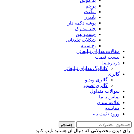
پد موس
پرچم
مگنت
بادبزن
پوشه دکمه دار
جلد مدارک
چسب پهن
شکلات تبلیغاتی
بج سینه
مقالات هدایای تبلیغاتی
لیست قیمت
درباره ما
کاتالوگ هدایای تبلیغاتی
گالری
گالری ویدیو
گالری تصویر
سوالات متداول
تماس با ما
علاقه مندی
مقايسه
ورود / ثبت نام
جستجو
برای دیدن محصولاتی که دنبال آن هستید تایپ کنید.