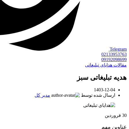
Telegram
02133953763
09192098699
مقالات هدایای تبلیغاتی
هدیه تبلیغاتی سبز
1403-12-04
ارسال شده توسط
مدیر کل
30
فروردین
عناوین مهم