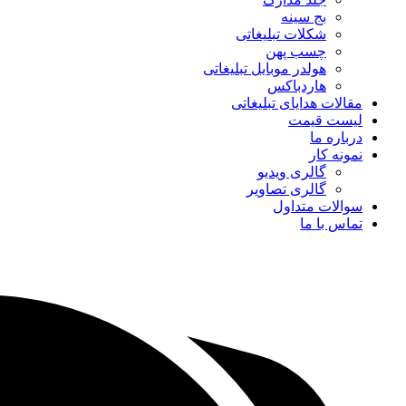
بج سینه
شکلات تبلیغاتی
چسب پهن
هولدر موبایل تبلیغاتی
هاردباکس
مقالات هدایای تبلیغاتی
لیست قیمت
درباره ما
نمونه کار
گالری ویدیو
گالری تصاویر
سوالات متداول
تماس با ما