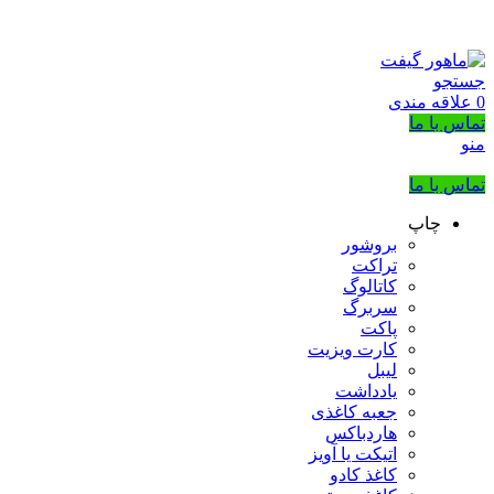
بزرگترین شرکت عرضه کننده هدایای تبلیغاتی
02133953763
جستجو
0
علاقه مندی
تماس با ما
منو
تماس با ما
چاپ
بروشور
تراکت
کاتالوگ
سربرگ
پاکت
کارت ویزیت
لیبل
یادداشت
جعبه کاغذی
هاردباکس
اتیکت یا آویز
کاغذ کادو