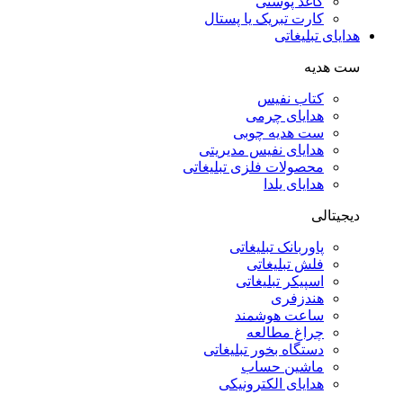
کاغذ پوستی
کارت تبریک یا پستال
هدایای تبلیغاتی
ست هدیه
کتاب نفیس
هدایای چرمی
ست هدیه چوبی
هدایای نفیس مدیریتی
محصولات فلزی تبلیغاتی
هدایای یلدا
دیجیتالی
پاوربانک تبلیغاتی
فلش تبلیغاتی
اسپیکر تبلیغاتی
هندزفری
ساعت هوشمند
چراغ مطالعه
دستگاه بخور تبلیغاتی
ماشین حساب
هدایای الکترونیکی