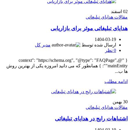
02
اسفند
مقالات هدایای تبلیغاتی
هدایای تبلیغاتی موثر برای بازاریابی
1404-03-19
ارسال شده توسط
مدیر کل
0
نظر
{ "@context": "https://schema.org", "@type": "FAQPage",
"mainEntity": } همانطور که می دانید امروزه یکی از بهترین روش
ها ب...
ادامه مطلب
30
بهمن
مقالات هدایای تبلیغاتی
اشتباهات رایج در هدایای تبلیغاتی
1404-03-19