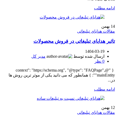
ادامه مطلب
14
بهمن
مقالات هدایای تبلیغاتی
تاثیر هدایای تبلیغاتی در فروش محصولات
1404-03-19
ارسال شده توسط
مدیر کل
0
نظر
{ "@context": "https://schema.org", "@type": "FAQPage",
"mainEntity": } همانطور که می دانید یکی از موثر ترین روش ها
در...
ادامه مطلب
12
بهمن
مقالات هدایای تبلیغاتی