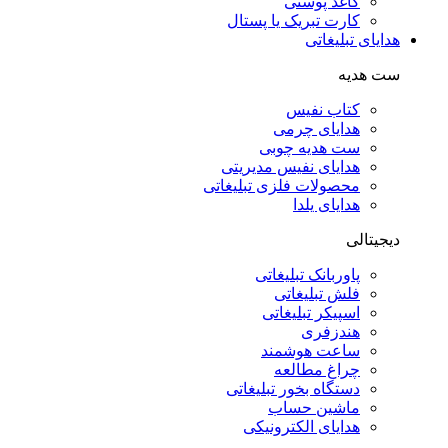
کاغذ پوستی
کارت تبریک یا پستال
هدایای تبلیغاتی
ست هدیه
کتاب نفیس
هدایای چرمی
ست هدیه چوبی
هدایای نفیس مدیریتی
محصولات فلزی تبلیغاتی
هدایای یلدا
دیجیتالی
پاوربانک تبلیغاتی
فلش تبلیغاتی
اسپیکر تبلیغاتی
هندزفری
ساعت هوشمند
چراغ مطالعه
دستگاه بخور تبلیغاتی
ماشین حساب
هدایای الکترونیکی