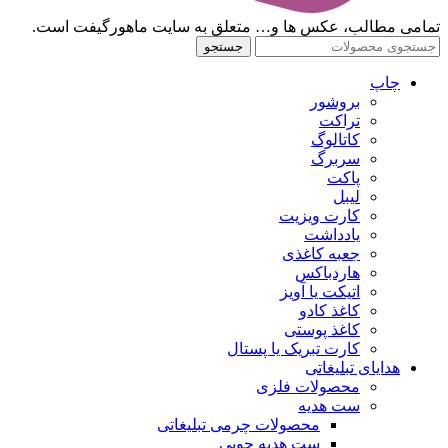
تمامی مطالب، عکس ها و… متعلق به سایت ماهورگیفت است.
جستجو
چاپ
بروشور
تراکت
کاتالوگ
سربرگ
پاکت
لیبل
کارت ویزیت
یادداشت
جعبه کاغذی
هاردباکس
اتیکت یا آویز
کاغذ کادو
کاغذ پوستی
کارت تبریک یا پستال
هدایای تبلیغاتی
محصولات فلزی
ست هدیه
محصولات چرمی تبلیغاتی
ست هدیه چوبی