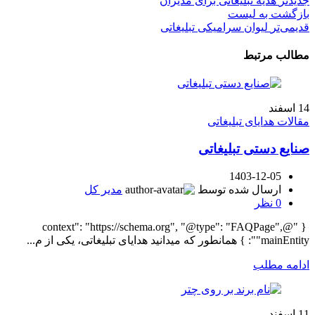
جدیدتر
هدیه تبلیغاتی برای مدیران
بازگشت به لیست
قدیمی‌تر
لیوان سرامیکی تبلیغاتی
مطالب مرتبط
14
اسفند
مقالات هدایای تبلیغاتی
صنایع دستی تبلیغاتی
1403-12-05
ارسال شده توسط
مدیر کل
0
نظر
{ "@context": "https://schema.org", "@type": "FAQPage",
"mainEntity": } همانطور که میدانید هدایای تبلیغاتی، یکی از م...
ادامه مطلب
11
اسفند