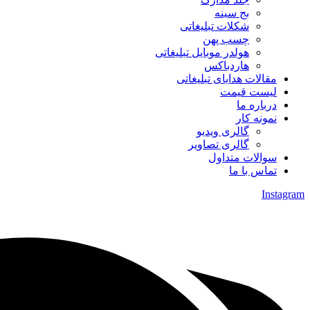
بج سینه
شکلات تبلیغاتی
چسب پهن
هولدر موبایل تبلیغاتی
هاردباکس
مقالات هدایای تبلیغاتی
لیست قیمت
درباره ما
نمونه کار
گالری ویدیو
گالری تصاویر
سوالات متداول
تماس با ما
Instagram