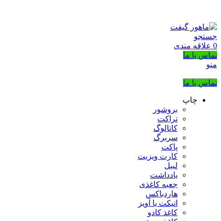
بزرگترین شرکت عرضه کننده هدایای تبلیغاتی
02133953763
جستجو
0
علاقه مندی
تماس با ما
منو
تماس با ما
چاپ
بروشور
تراکت
کاتالوگ
سربرگ
پاکت
کارت ویزیت
لیبل
یادداشت
جعبه کاغذی
هاردباکس
اتیکت یا آویز
کاغذ کادو