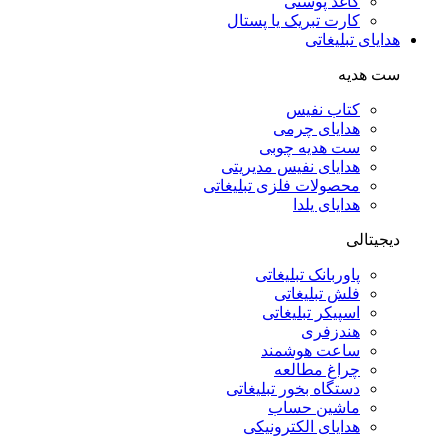
کاغذ پوستی
کارت تبریک یا پستال
هدایای تبلیغاتی
ست هدیه
کتاب نفیس
هدایای چرمی
ست هدیه چوبی
هدایای نفیس مدیریتی
محصولات فلزی تبلیغاتی
هدایای یلدا
دیجیتالی
پاوربانک تبلیغاتی
فلش تبلیغاتی
اسپیکر تبلیغاتی
هندزفری
ساعت هوشمند
چراغ مطالعه
دستگاه بخور تبلیغاتی
ماشین حساب
هدایای الکترونیکی