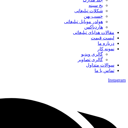
بج سینه
شکلات تبلیغاتی
چسب پهن
هولدر موبایل تبلیغاتی
هاردباکس
مقالات هدایای تبلیغاتی
لیست قیمت
درباره ما
نمونه کار
گالری ویدیو
گالری تصاویر
سوالات متداول
تماس با ما
Instagram