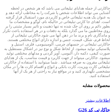
جاکارتی از جمله هدایای تبلیغاتی می باشد که هر شخص در لحظه
آشنایی می تواند اطلاعات شخص یا شرکت را به مخاطب ارائه دهد و
به عنوان یک هدیه تبلیغاتی خاص و کاربردی مورد استقبال قرار گرفته
است. اهدای جا کارتی تبلیغاتی در حالیکه نام، لوگو و مشخصات ما
بطور دائم بر روی آن حک شده نه تنها ذهنیت و تاثیر بسیار مثبتی را بر
روی مخاطبین ما می گذارد بلکه به دفعات و در هر استفاده باعث تکرار
و ماندگاری نام و برند ما در ذهن آنها می شود
.
جاکارتی تبلیغاتی از
لحاظ فرم، شکل، قیمت، جنس و اندازه دارای انواع مختلفی هستند.
جاکارتی تبلیغاتی در جنسهای چرمی، آلومینیومی، فلزی، استیل و
پلاستیکی تولید میشود. از لحاظ شکل و نوع نیز در اشکال مستطیل به
صورت کیفی، دکمه دار، آلبومی، آویز گردنی و مدلهای مختلفی تولید
میشود. جاکارتی میتواند از جهت کاربرد و قیمت مناسب، یک از هدایای
تبلیغاتی مقرون به صرفه میباشد .
شما میتوانید با استفاده از جاکارتی
تبلیغاتی کارت ویزیت، کارت بانکی و انواع و اقسام کارت ها را در مکان
مشخصی نگهداری کنید و در مواقع نیاز به راحتی از هر یک از آنها
استفاده کنید
.
محصولات مشابه
اطلاعات بیشتر
جاکارتی کد G26