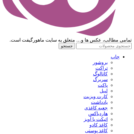
تمامی مطالب، عکس ها و… متعلق به سایت ماهورگیفت است.
جستجو
چاپ
بروشور
تراکت
کاتالوگ
سربرگ
پاکت
لیبل
کارت ویزیت
یادداشت
جعبه کاغذی
هاردباکس
اتیکت یا آویز
کاغذ کادو
کاغذ پوستی