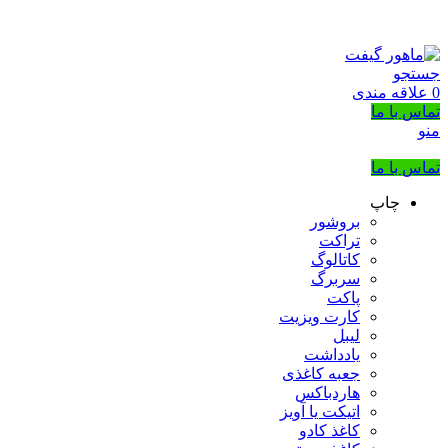
بزرگترین شرکت عرضه کننده هدایای تبلیغاتی
02133953763
جستجو
0
علاقه مندی
تماس با ما
منو
تماس با ما
چاپ
بروشور
تراکت
کاتالوگ
سربرگ
پاکت
کارت ویزیت
لیبل
یادداشت
جعبه کاغذی
هاردباکس
اتیکت یا آویز
کاغذ کادو