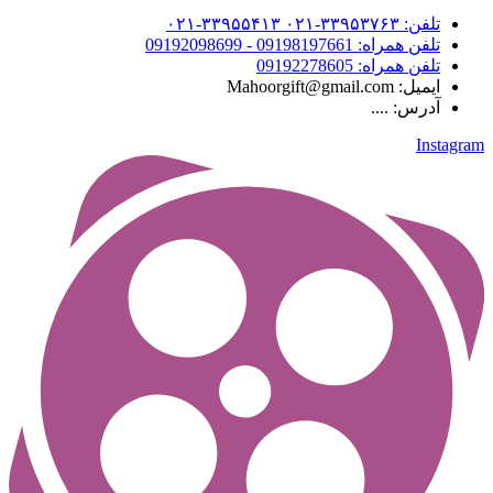
تلفن: ۳۳۹۵۳۷۶۳-۰۲۱ ۳۳۹۵۵۴۱۳-۰۲۱
تلفن همراه: 09198197661 - 09192098699
تلفن همراه: 09192278605
ایمیل: Mahoorgift@gmail.com
آدرس: ....
Instagram